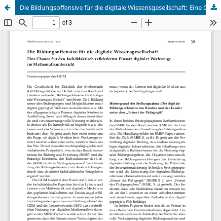
Die Bildungsoffensive für die digitale Wissensgesellschaft: Eine Chance für den fachdidaktisch reflektierten Einsatz digitaler Werkzeuge im Mathematikunterricht