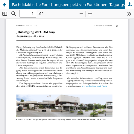
Fachdidaktische Forschungsperspektiven Funktionen: Tagungseinladung und Call for Papers