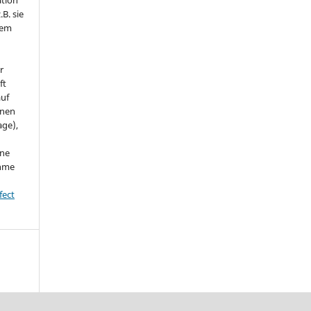
.B. sie
nem
r
ft
auf
onen
age),
ine
ahme
fect