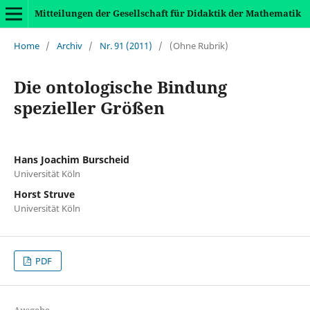
Mitteilungen der Gesellschaft für Didaktik der Mathematik
Home
/
Archiv
/
Nr. 91 (2011)
/
(Ohne Rubrik)
Die ontologische Bindung
spezieller Größen
Hans Joachim Burscheid
Universität Köln
Horst Struve
Universität Köln
PDF
Ausgabe