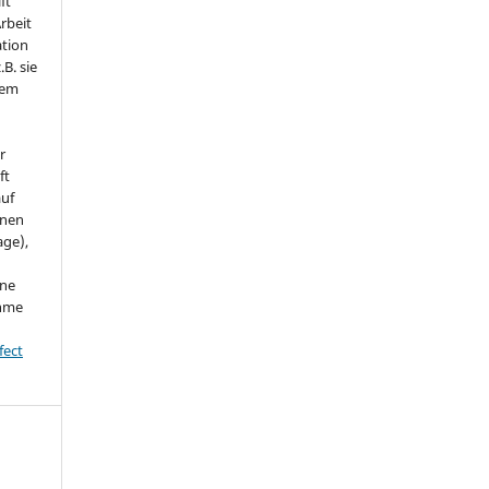
ft
Arbeit
ation
.B. sie
nem
r
ft
auf
onen
age),
ine
ahme
fect