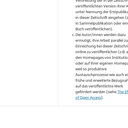
Verbreitung der in der Zeitschri
veröffentlichten Version ihrer 
unter Nennung der Erstpublik
in dieser Zeitschrift eingehen (z
in Sammelpublikation oder ei
Buch veröffentlichen).
Die Autor/innen werden dazu
ermutigt, ihre Arbeit parallel zu
Einreichung bei dieser Zeitschri
online zu veröffentlichen (z.B. 
den Homepages von Instituti
oder auf ihrer eigenen Homep
weil so produktive
Austauschprozesse wie auch e
frühe und erweiterte Bezugn
auf das veröffentlichte Werk
gefördert werden (siehe
The Ef
of Open Access
).