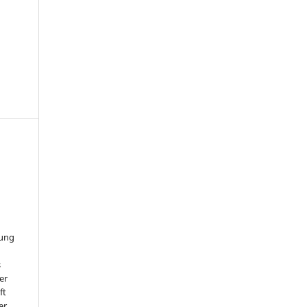
hung
s
er
ft
er