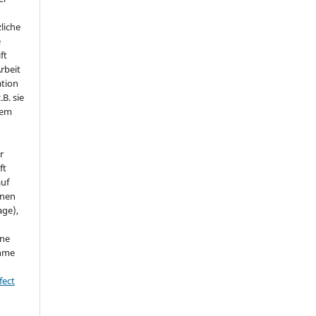
liche
e
ft
Arbeit
ation
.B. sie
nem
r
ft
auf
onen
age),
ine
ahme
fect