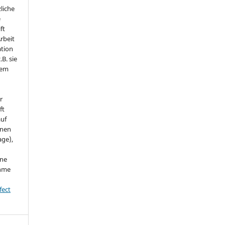
liche
e
ft
Arbeit
ation
.B. sie
nem
r
ft
auf
onen
age),
ine
ahme
fect