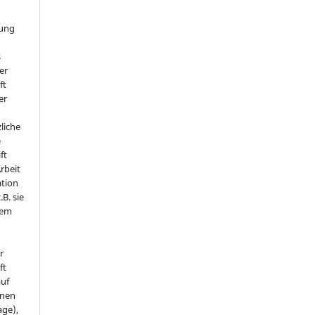
hung
s
er
ft
er
liche
e
ft
Arbeit
ation
.B. sie
nem
r
ft
auf
onen
age),