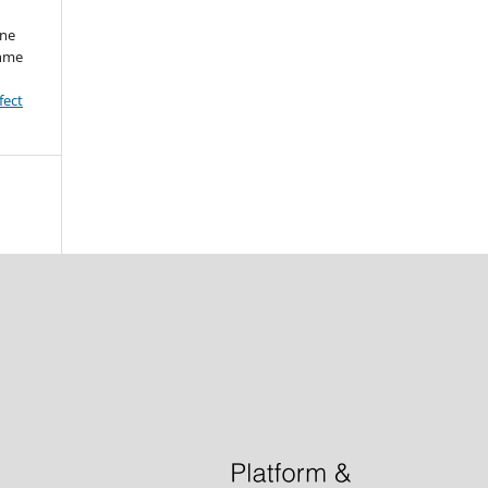
ine
ahme
fect