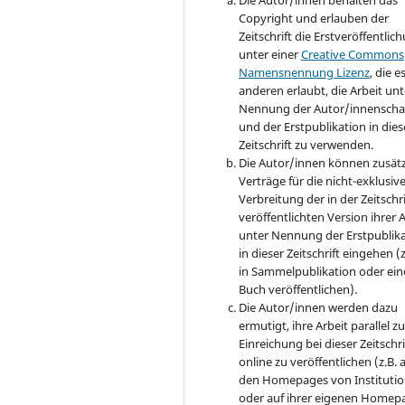
Die Autor/innen behalten das
Copyright und erlauben der
Zeitschrift die Erstveröffentlic
unter einer
Creative Commons
Namensnennung Lizenz
, die e
anderen erlaubt, die Arbeit unt
Nennung der Autor/innenscha
und der Erstpublikation in dies
Zeitschrift zu verwenden.
Die Autor/innen können zusätz
Verträge für die nicht-exklusiv
Verbreitung der in der Zeitschri
veröffentlichten Version ihrer 
unter Nennung der Erstpublik
in dieser Zeitschrift eingehen (z
in Sammelpublikation oder ei
Buch veröffentlichen).
Die Autor/innen werden dazu
ermutigt, ihre Arbeit parallel zu
Einreichung bei dieser Zeitschri
online zu veröffentlichen (z.B. 
den Homepages von Instituti
oder auf ihrer eigenen Homep