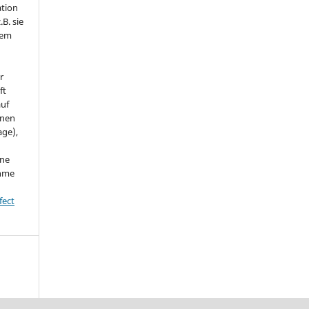
ation
.B. sie
nem
r
ft
auf
onen
age),
ine
ahme
fect