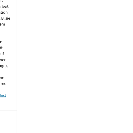
ft
Arbeit
ation
.B. sie
nem
r
ft
auf
onen
age),
ine
ahme
fect