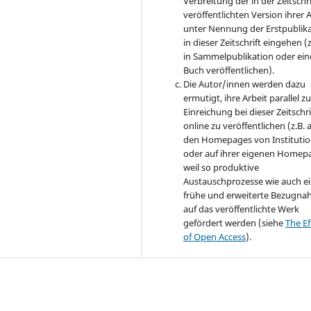
Verbreitung der in der Zeitschri
veröffentlichten Version ihrer 
unter Nennung der Erstpublik
in dieser Zeitschrift eingehen (z
in Sammelpublikation oder ei
Buch veröffentlichen).
Die Autor/innen werden dazu
ermutigt, ihre Arbeit parallel zu
Einreichung bei dieser Zeitschri
online zu veröffentlichen (z.B. 
den Homepages von Instituti
oder auf ihrer eigenen Homep
weil so produktive
Austauschprozesse wie auch e
frühe und erweiterte Bezugn
auf das veröffentlichte Werk
gefördert werden (siehe
The Ef
of Open Access
).