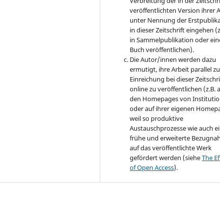
Verbreitung der in der Zeitschri
veröffentlichten Version ihrer 
unter Nennung der Erstpublik
in dieser Zeitschrift eingehen (z
in Sammelpublikation oder ei
Buch veröffentlichen).
Die Autor/innen werden dazu
ermutigt, ihre Arbeit parallel zu
Einreichung bei dieser Zeitschri
online zu veröffentlichen (z.B. 
den Homepages von Instituti
oder auf ihrer eigenen Homep
weil so produktive
Austauschprozesse wie auch e
frühe und erweiterte Bezugn
auf das veröffentlichte Werk
gefördert werden (siehe
The Ef
of Open Access
).