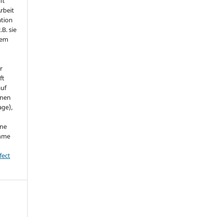
ft
Arbeit
ation
.B. sie
nem
r
ft
auf
onen
age),
ine
ahme
fect