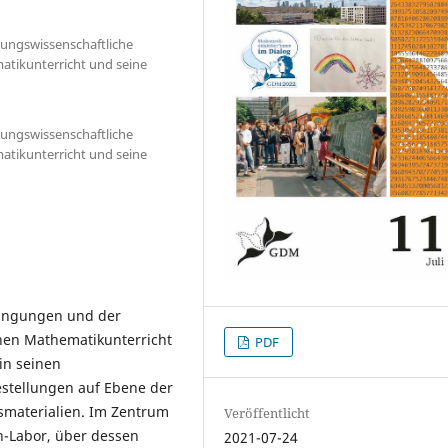
ldungswissenschaftliche
atikunterricht und seine
ldungswissenschaftliche
atikunterricht und seine
edingungen und der
nen Mathematikunterricht
PDF
in seinen
estellungen auf Ebene der
smaterialien. Im Zentrum
Veröffentlicht
rn-Labor, über dessen
2021-07-24