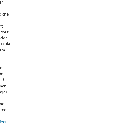
er
liche
e
ft
Arbeit
ation
.B. sie
nem
r
ft
auf
onen
age),
ine
ahme
fect