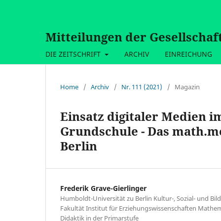
Mitteilungen der Gesellschaf
DIE ZEITSCHRIFT
ARCHIV
EINREICHUNG
Home
/
Archiv
/
Nr. 111 (2021)
/
Magazin
Einsatz digitaler Medien 
Grundschule - Das math.me
Berlin
Frederik Grave-Gierlinger
Humboldt-Universität zu Berlin Kultur-, Sozial- und Bi
Fakultät Institut für Erziehungswissenschaften Mathem
Didaktik in der Primarstufe