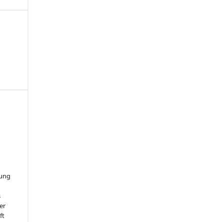
hung
s
er
ft